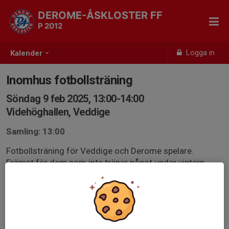
DEROME-ÅSKLOSTER FF
P 2012
Logga in
Kalender
Inomhus fotbollsträning
Söndag 9 feb 2025, 13:00-14:00
Videhöghallen, Veddige
Samling: 13:00
Fotbollsträning för Veddige och Derome spelare.
Främst för dem som inte tränar något under vintern
men alla är välkomna.