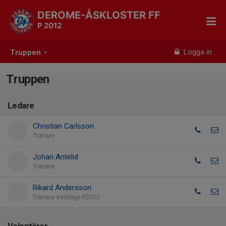
DEROME-ÅSKLOSTER FF
P 2012
Logga in
Truppen
Truppen
Ledare
Christian Carlsson
Tränare
Johan Antelid
Tränare
Rikard Andersson
Tränare Veddige P2012