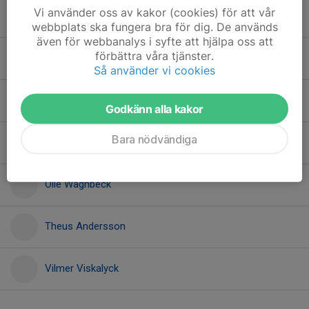
Vi använder oss av kakor (cookies) för att vår
21. Melvin Käck
webbplats ska fungera bra för dig. De används
även för webbanalys i syfte att hjälpa oss att
förbättra våra tjänster.
Emin Handanagic
Så använder vi cookies
Jack Grönberg
Godkänn alla kakor
Bara nödvändiga
James Lu
Olle Wagnbeck
Theus Andersson
Vilmer Viskalyck