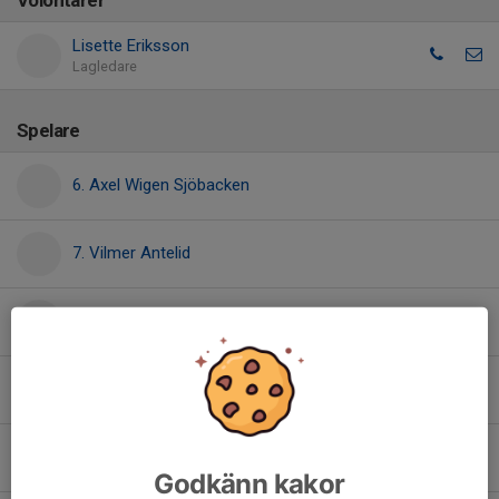
Volontärer
Lisette Eriksson
Lagledare
Spelare
6. Axel Wigen Sjöbacken
7. Vilmer Antelid
8. Vilmer Eriksson
10. Olle Sandersson
18. Alfred Johansson
Godkänn kakor