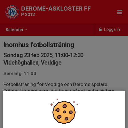
DEROME-ÅSKLOSTER FF
P 2012
Logga in
Kalender
Inomhus fotbollsträning
Söndag 23 feb 2025, 11:00-12:30
Videhöghallen, Veddige
Samling: 11:00
Fotbollsträning för Veddige och Derome spelare.
Främst för dem som inte tränar något under vintern
men alla är välkomna.