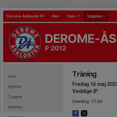
Derome-Åskloster FF
Herr
Dam
Ungdom
DEROME-ÅS
P 2012
Träning
Hem
Fredag 16 maj 2025
Nyheter
Veddige IP
Truppen
Samling: 17:00
Matcher