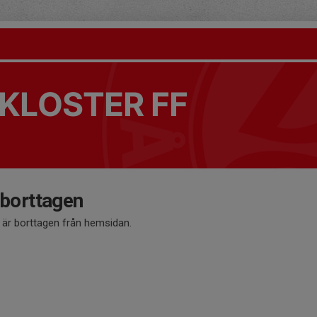
KLOSTER FF
 borttagen
å är borttagen från hemsidan.