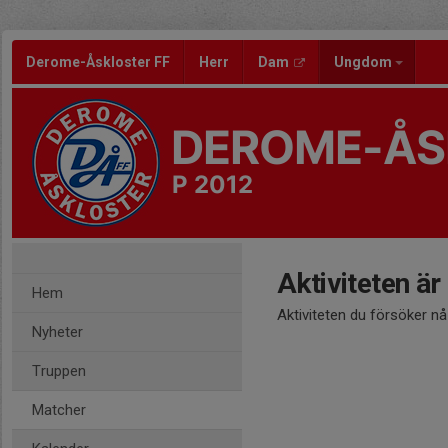
Derome-Åskloster FF
Herr
Dam
Ungdom
DEROME-ÅS
P 2012
Aktiviteten är
Hem
Aktiviteten du försöker n
Nyheter
Truppen
Matcher