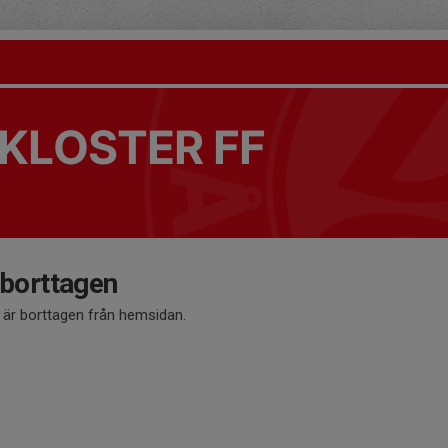
KLOSTER FF
 borttagen
å är borttagen från hemsidan.