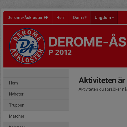
Derome-Åskloster FF
Herr
Dam
Ungdom
DEROME-ÅS
P 2012
Aktiviteten är
Hem
Aktiviteten du försöker n
Nyheter
Truppen
Matcher