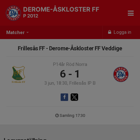
DEROME-ÅSKLOSTER FF
P 2012
Logga in
Matcher
Frillesås FF - Derome-Åskloster FF Veddige
P14år Röd Norra
6 - 1
3 jun, 18:30, Frillesås IP B
Samling 17:30