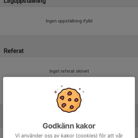
Laguppställning
Ingen uppställning ifylld
Referat
Inget referat skrivet
Tabell
Godkänn kakor
Vi använder oss av kakor (cookies) för att vår
P14år Röd Norra
M
+/-
P