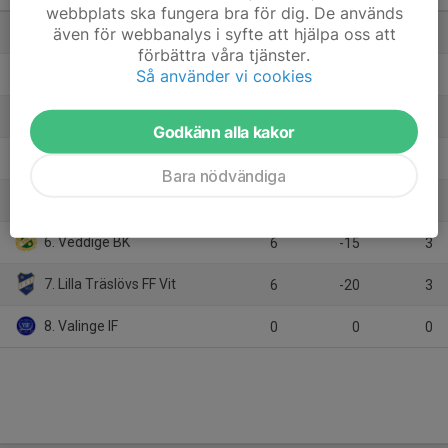
webbplats ska fungera bra för dig. De används
även för webbanalys i syfte att hjälpa oss att
1. Värö United
6
33
18
förbättra våra tjänster.
Så använder vi cookies
2. Kungsbacka IF Blå
6
7
12
3. Lerkils IF Röd
6
1
12
Godkänn alla kakor
4. Frillesås FF
6
3
9
Bara nödvändiga
5. Tofta GIF Vit
6
-9
6
6. Veddige BK
6
-15
3
7. Lilla Träslövs FF Vit
6
-20
3
8. Valinge IF
0
0
0