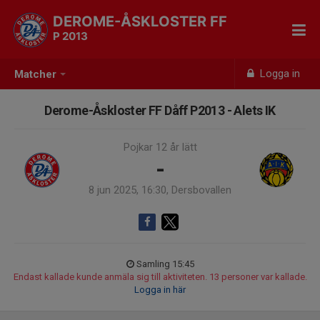
DEROME-ÅSKLOSTER FF
P 2013
Logga in
Matcher
Derome-Åskloster FF Dåff P2013 - Alets IK
Pojkar 12 år lätt
-
8 jun 2025, 16:30, Dersbovallen
Samling 15:45
Endast kallade kunde anmäla sig till aktiviteten. 13 personer var kallade.
Logga in här