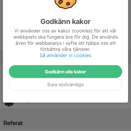
64. Otis Ekerstedt
Godkänn kakor
13. Tor Dranvik
Vi använder oss av kakor (cookies) för att vår
webbplats ska fungera bra för dig. De används
även för webbanalys i syfte att hjälpa oss att
68. William Petersson
förbättra våra tjänster.
Så använder vi cookies
Ledare
Alexandra Andersén
Tränare
Godkänn alla kakor
Bara nödvändiga
Joakim Therén
Ass Tränare
Sandy Gunnarsson
Tränare
Referat