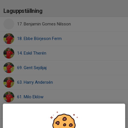
Laguppställning
17. Benjamin Gomes Nilsson
18. Ebbe Börjeson Ferm
14. Eskil Therén
69. Gent Sejdijaj
63. Harry Andersén
61. Milo Eklöw
67. Mio Andersson
38. Oldi Ibrahimi