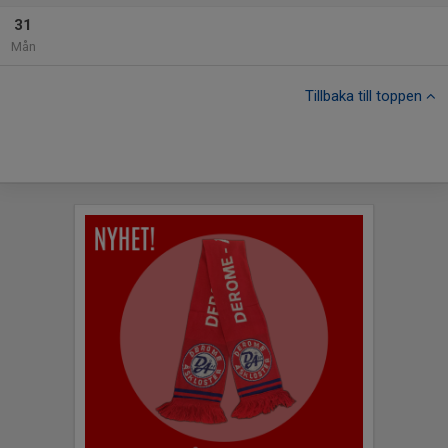
31
Mån
Tillbaka till toppen