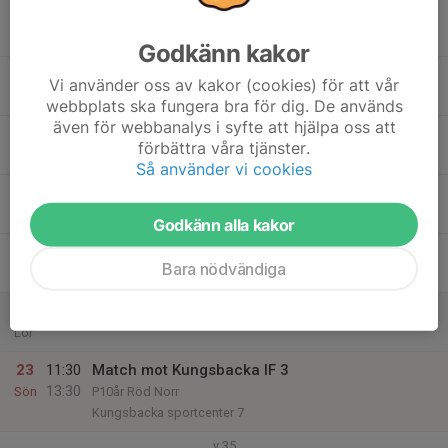
17
Mån
Godkänn kakor
18
Vi använder oss av kakor (cookies) för att vår
Tis
webbplats ska fungera bra för dig. De används
även för webbanalys i syfte att hjälpa oss att
19
förbättra våra tjänster.
Ons
Så använder vi cookies
20
Tor
Godkänn alla kakor
21
Bara nödvändiga
Fre
22
Lör
23
11:30
Match mot Kungsbacka IF 3
13:30
Sön
P10år Röd Norr
Kungsbacka sportcenter 7
v.35