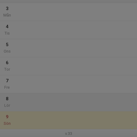
3
Mån
4
Tis
5
Ons
6
Tor
7
Fre
8
Lör
9
Sön
v.33