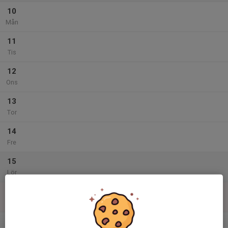
10
Mån
11
Tis
12
Ons
13
Tor
14
Fre
15
Lör
16
13:00
Bollisar P2016 DÅFF Herr-IF Centern
15:00
Sön
Dersbovallen
v.34