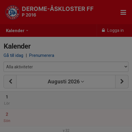
DEROME-ÅSKLOSTER FF
P 2016
Logga in
Kalender
Kalender
Gå till idag
|
Prenumerera
Augusti 2026
1
Lör
2
Sön
v.32