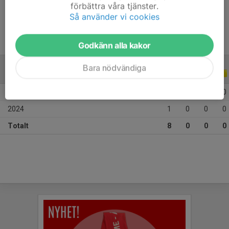
Ålder
9 år
förbättra våra tjänster.
Så använder vi cookies
Godkänn alla kakor
Bara nödvändiga
ALLA SERIER
ALLA ÅR
2026
7
0
0
0
2024
1
0
0
0
Totalt
8
0
0
0