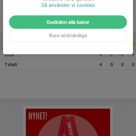
Ålder
10 år
Så använder vi cookies
Godkänn alla kakor
Bara nödvändiga
ALLA SERIER
ALLA ÅR
2026
4
0
0
0
Totalt
4
0
0
0