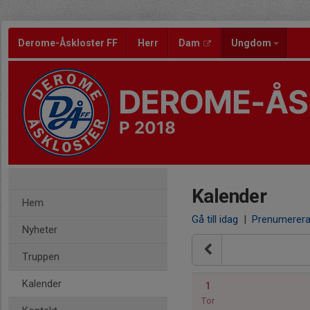
Derome-Åskloster FF
Herr
Dam
Ungdom
DEROME-ÅS
P 2018
Kalender
Hem
Gå till idag
|
Prenumerer
Nyheter
Truppen
Kalender
1
Tor