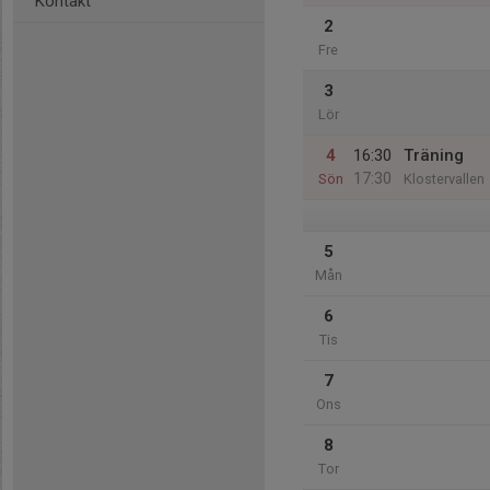
Kontakt
2
Fre
3
Lör
4
16:30
Träning
17:30
Sön
Klostervallen
5
Mån
6
Tis
7
Ons
8
Tor