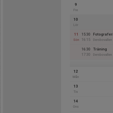
9
Fre
10
Lör
11
15:30
Fotografer
16:15
Sön
Dersbovallen
16:30
Träning
17:30
Dersbovallen
12
Mån
13
Tis
14
Ons