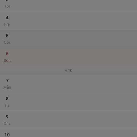
Tor
4
Fre
5
Lör
6
Sön
v.10
7
Mån
8
Tis
9
Ons
10