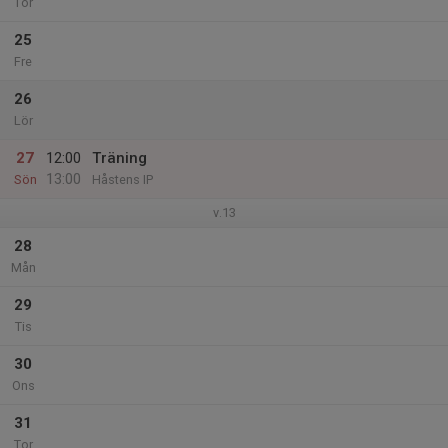
Tor
25
Fre
26
Lör
27
12:00
Träning
13:00
Sön
Håstens IP
v.13
28
Mån
29
Tis
30
Ons
31
Tor