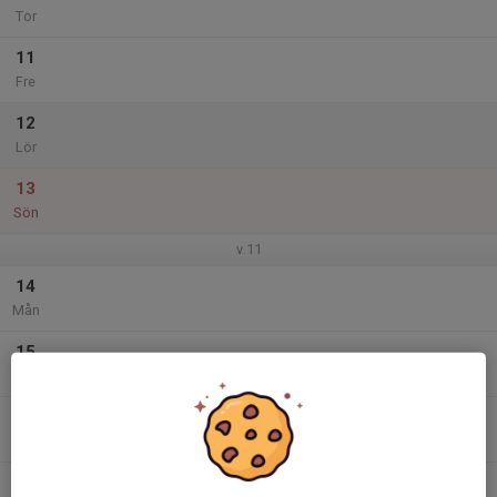
Tor
11
Fre
12
Lör
13
Sön
v.11
14
Mån
15
Tis
16
Ons
17