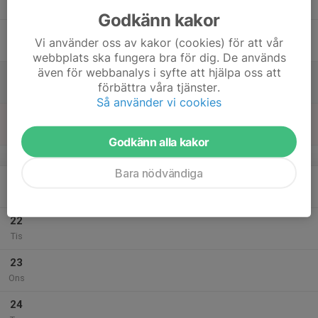
Tor
Godkänn kakor
18
Vi använder oss av kakor (cookies) för att vår
Fre
webbplats ska fungera bra för dig. De används
även för webbanalys i syfte att hjälpa oss att
19
förbättra våra tjänster.
Lör
Så använder vi cookies
20
12:00
Träning
13:00
Sön
Höstens IP
Godkänn alla kakor
v.12
Bara nödvändiga
21
Mån
22
Tis
23
Ons
24