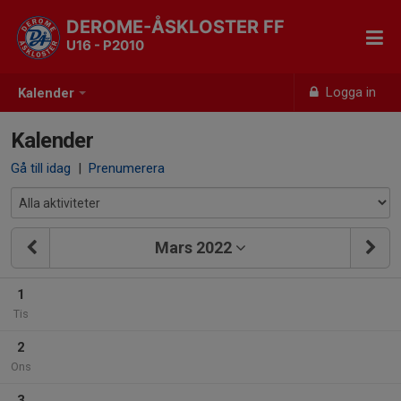
DEROME-ÅSKLOSTER FF
U16 - P2010
Logga in
Kalender
Kalender
Gå till idag
|
Prenumerera
Mars 2022
1
Tis
2
Ons
3