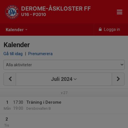
DEROME-ÅSKLOSTER FF
U16 - P2010
Logga in
Kalender
Kalender
Gå till idag
|
Prenumerera
Juli 2024
v.27
1
17:30
Träning i Derome
19:00
Mån
Dersbovallen B
2
Tis