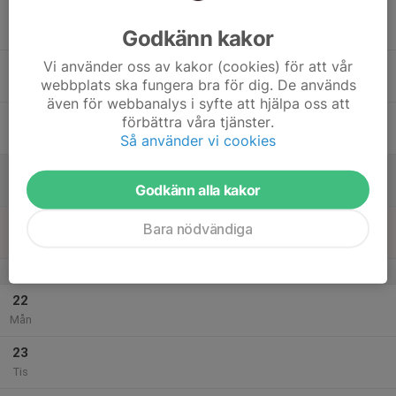
17
Godkänn kakor
Ons
Vi använder oss av kakor (cookies) för att vår
18
webbplats ska fungera bra för dig. De används
Tor
även för webbanalys i syfte att hjälpa oss att
19
förbättra våra tjänster.
Fre
Så använder vi cookies
20
Godkänn alla kakor
Lör
21
Bara nödvändiga
Sön
v.30
22
Mån
23
Tis