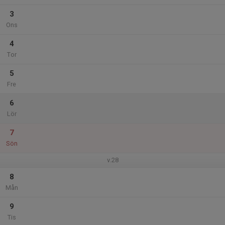
3
Ons
4
Tor
5
Fre
6
Lör
7
Sön
v.28
8
Mån
9
Tis