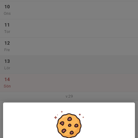
10
Ons
11
Tor
12
Fre
13
Lör
14
Sön
v.29
15
Mån
16
Tis