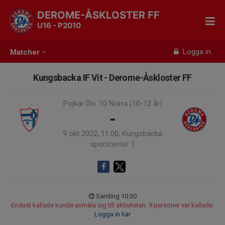
DEROME-ÅSKLOSTER FF
U16 - P2010
Logga in
Matcher
Kungsbacka IF Vit - Derome-Åskloster FF
Pojkar Div. 10 Norra (10-12 år)
-
9 okt 2022, 11:00, Kungsbacka
sportcenter 1
Samling 10:30
Endast kallade kunde anmäla sig till aktiviteten. 9 personer var kallade.
Logga in här