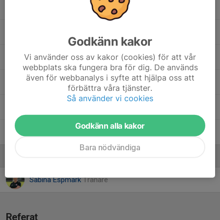
Rasmus Andersson
37. Sixten Stafström
Godkänn kakor
Vi använder oss av kakor (cookies) för att vår
39. Teodor Ekman
webbplats ska fungera bra för dig. De används
även för webbanalys i syfte att hjälpa oss att
15. Theo Espmark
förbättra våra tjänster.
Så använder vi cookies
31. Viggo Espmark
Godkänn alla kakor
Viktor Eskilsson
Bara nödvändiga
Ledare
Sabina Espmark
Tränare
Referat