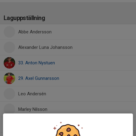
Laguppställning
Abbe Andersson
Alexander Luna Johansson
33. Anton Nystuen
29. Axel Gunnarsson
Leo Andersén
Marley Nilsson
41. Olle Larsson