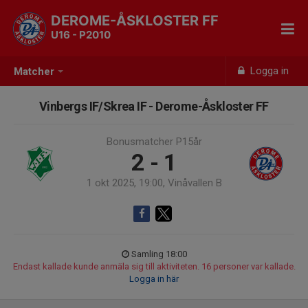
DEROME-ÅSKLOSTER FF
U16 - P2010
Logga in
Matcher
Vinbergs IF/Skrea IF - Derome-Åskloster FF
Bonusmatcher P15år
2 - 1
1 okt 2025, 19:00, Vinåvallen B
Samling 18:00
Endast kallade kunde anmäla sig till aktiviteten. 16 personer var kallade.
Logga in här