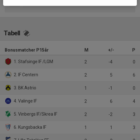
Tabell
Bonusmatcher P15år
M
+/-
P
1. Stafsinge IF /LGM
2
-4
0
2. IF Centern
2
5
6
3. BK Astrio
1
-1
0
4. Valinge IF
2
6
4
5. Vinbergs IF/Skrea IF
2
-2
3
6. Kungsbacka IF
1
1
3