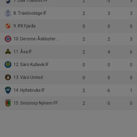
7. Lilla Träslövs FF
2
-3
3
8. Träslövsläge IF
2
3
3
9. IFK Fjärås
0
0
0
10. Derome-Åskloster FF
2
2
3
11. Åsa IF
2
4
6
12. Särö Kullavik IF
0
0
0
13. Värö United
0
0
0
14. Hyltebruks IF
2
-6
1
15. Snöstorp Nyhem FF
2
-5
0