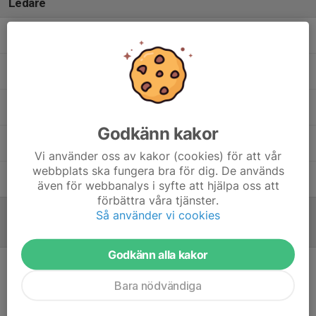
Ledare
Anders Persson
Tränare
Anton Palmkvist
Tränare
Fredrik Tengvall
Tränare
Godkänn kakor
Linda Nöjd
Tränare
Vi använder oss av kakor (cookies) för att vår
webbplats ska fungera bra för dig. De används
Sabina Espmark
Tränare
även för webbanalys i syfte att hjälpa oss att
förbättra våra tjänster.
Så använder vi cookies
Referat
Godkänn alla kakor
Inget referat skrivet
Bara nödvändiga