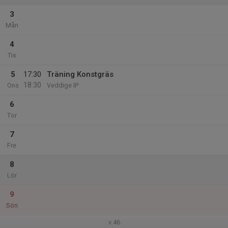
3
Mån
4
Tis
5
17:30
Träning Konstgräs
18:30
Ons
Veddige IP
6
Tor
7
Fre
8
Lör
9
Sön
v.46