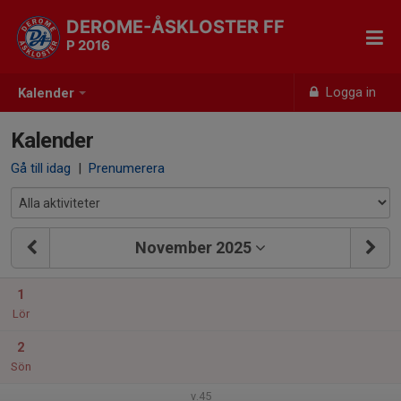
DEROME-ÅSKLOSTER FF
P 2016
Logga in
Kalender
Kalender
Gå till idag
|
Prenumerera
November 2025
1
Lör
2
Sön
v.45