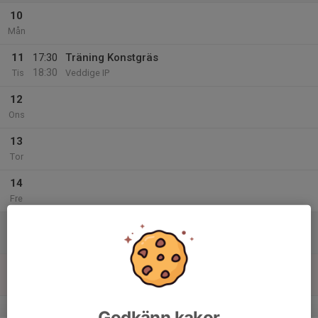
10
Mån
11
17:30
Träning Konstgräs
18:30
Tis
Veddige IP
12
Ons
13
Tor
14
Fre
15
Lör
16
Sön
v.47
Godkänn kakor