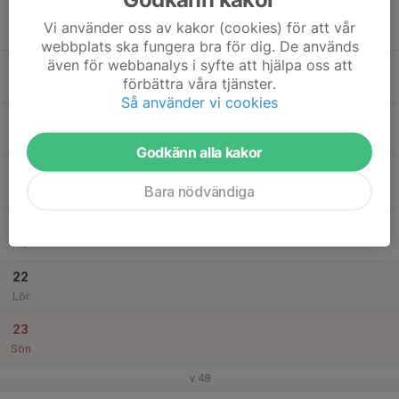
17
Vi använder oss av kakor (cookies) för att vår
Mån
webbplats ska fungera bra för dig. De används
även för webbanalys i syfte att hjälpa oss att
18
17:30
Träning Konstgräs
förbättra våra tjänster.
18:30
Tis
Veddige IP
Så använder vi cookies
19
Ons
Godkänn alla kakor
20
Bara nödvändiga
Tor
21
Fre
22
Lör
23
Sön
v.48