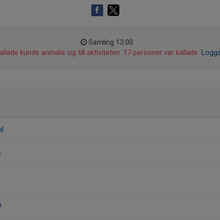
Samling 13:00
llade kunde anmäla sig till aktiviteten. 17 personer var kallade.
Logga
l
r
n