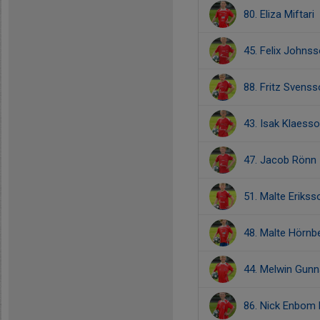
80. Eliza Miftari
45. Felix Johns
88. Fritz Svens
43. Isak Klaess
47. Jacob Rönn
51. Malte Erikss
48. Malte Hörnb
44. Melwin Gun
86. Nick Enbom