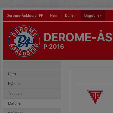
Derome-Åskloster FF
Herr
Dam
Ungdom
DEROME-ÅS
P 2016
Hem
Nyheter
Truppen
Matcher