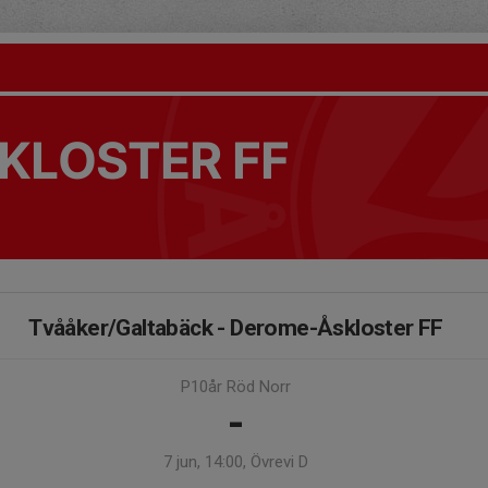
KLOSTER FF
Tvååker/Galtabäck - Derome-Åskloster FF
P10år Röd Norr
-
7 jun, 14:00, Övrevi D