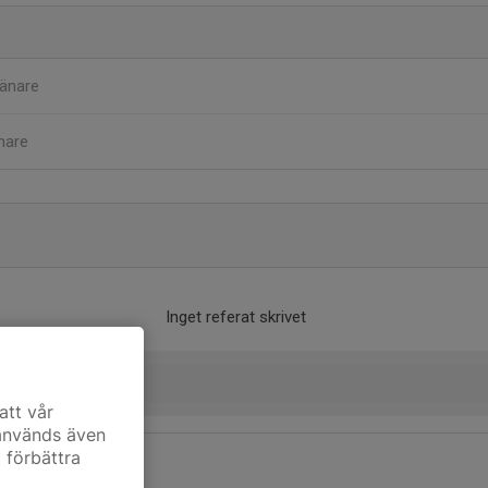
änare
nare
Inget referat skrivet
att vår
 används även
t förbättra