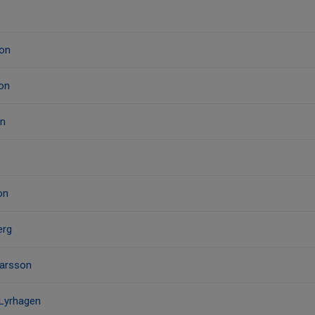
son
son
on
on
erg
narsson
 Lyrhagen