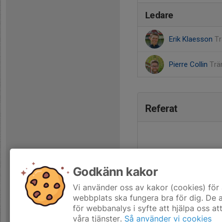
Ledare
Erik Klaesson
Tr
Pierre Collin
Trä
Referat
Godkänn kakor
Vi använder oss av kakor (cookies) för 
webbplats ska fungera bra för dig. De
för webbanalys i syfte att hjälpa oss at
våra tjänster.
Så använder vi cookies