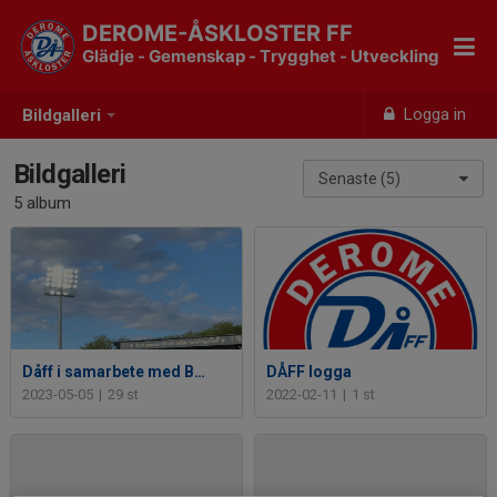
DEROME-ÅSKLOSTER FF
Glädje - Gemenskap - Trygghet - Utveckling
Logga in
Bildgalleri
Bildgalleri
Senaste (5)
5 album
Dåff i samarbete med Bois 4 maj
DÅFF logga
2023-05-05
|
29 st
2022-02-11
|
1 st