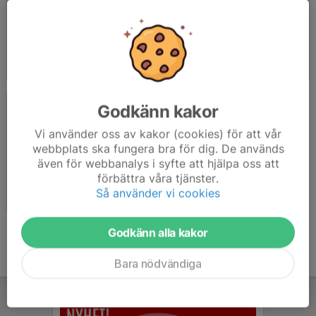
Derome-Åskloster Herr
Dersbovallen
2021-08-23
|
0 st
2021-08-23
|
0 st
Godkänn kakor
Vi använder oss av kakor (cookies) för att vår
webbplats ska fungera bra för dig. De används
även för webbanalys i syfte att hjälpa oss att
förbättra våra tjänster.
Klostervallen
Så använder vi cookies
2021-08-23
|
0 st
Godkänn alla kakor
Bara nödvändiga