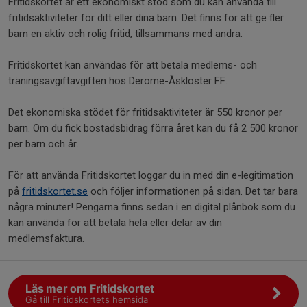
Fritidskortet är ett ekonomiskt stöd som du kan använda till
fritidsaktiviteter för ditt eller dina barn. Det finns för att ge fler
barn en aktiv och rolig fritid, tillsammans med andra.
Fritidskortet kan användas för att betala medlems- och
träningsavgiftavgiften hos Derome-Åskloster FF.
Det ekonomiska stödet för fritidsaktiviteter är 550 kronor per
barn. Om du fick bostadsbidrag förra året kan du få 2 500 kronor
per barn och år.
För att använda Fritidskortet loggar du in med din e-legitimation
på
fritidskortet.se
och följer informationen på sidan. Det tar bara
några minuter! Pengarna finns sedan i en digital plånbok som du
kan använda för att betala hela eller delar av din
medlemsfaktura.
Läs mer om Fritidskortet
Gå till Fritidskortets hemsida