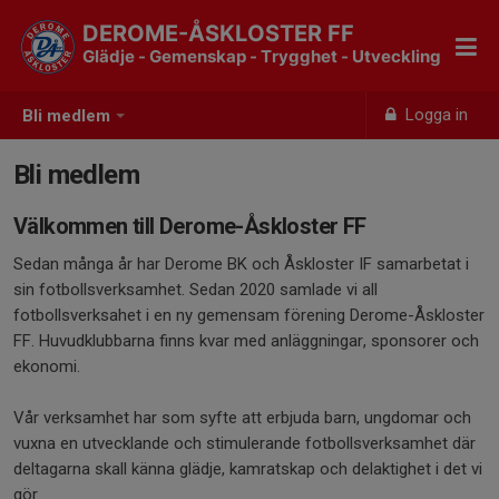
DEROME-ÅSKLOSTER FF
Glädje - Gemenskap - Trygghet - Utveckling
Logga in
Bli medlem
Bli medlem
Välkommen till Derome-Åskloster FF
Sedan många år har Derome BK och Åskloster IF samarbetat i
sin fotbollsverksamhet. Sedan 2020 samlade vi all
fotbollsverksahet i en ny gemensam förening Derome-Åskloster
FF. Huvudklubbarna finns kvar med anläggningar, sponsorer och
ekonomi.
Vår verksamhet har som syfte att erbjuda barn, ungdomar och
vuxna en utvecklande och stimulerande fotbollsverksamhet där
deltagarna skall känna glädje, kamratskap och delaktighet i det vi
gör.