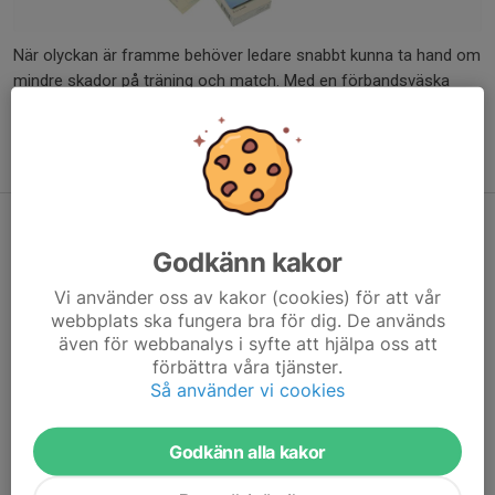
När olyckan är framme behöver ledare snabbt kunna ta hand om
mindre skador på träning och match. Med en förbandsväska
fylld med sjukvårdsmaterial finns plåster, linda och kylpåse alltid
nära till hands och kan lindra smärta direkt på planen.
Pris:
349 kr
Långpassning - Köp en lagväska
Godkänn kakor
Vi använder oss av kakor (cookies) för att vår
webbplats ska fungera bra för dig. De används
även för webbanalys i syfte att hjälpa oss att
förbättra våra tjänster.
Så använder vi cookies
Godkänn alla kakor