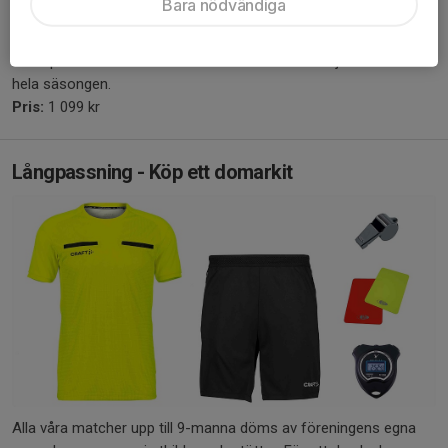
Bara nödvändiga
En lagväska med viktig grundutrustning är perfekt att ha med på
träningar och matcher. Med denna passning hjälper du ett lag att
få en praktisk och hållbar väska som används varje vecka under
hela säsongen.
Pris:
1 099 kr
Långpassning - Köp ett domarkit
Alla våra matcher upp till 9-manna döms av föreningens egna