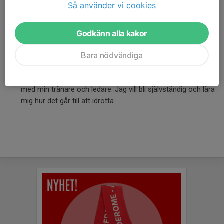
Så använder vi cookies
Bli inte arg på mig och kritisera mig inte om jag förlorar.
Stötta mig istället och beröm mig för att jag deltog,
kämpade, försökte och hjälpte mina lagkamrater.
Godkänn alla kakor
Uppträd med respekt för alla när du är med mig i idrotten.
Bara nödvändiga
Det gäller domare, motståndare, andra föräldrar, ledare,
funktionärer, ja, alla som är där, inklusive mig.
Låt mig styra saker inom idrotten själv eller tillsam-mans
med min tränare och ledare. Jag vill bli självständig och lära
mig hur det går till att idrotta.