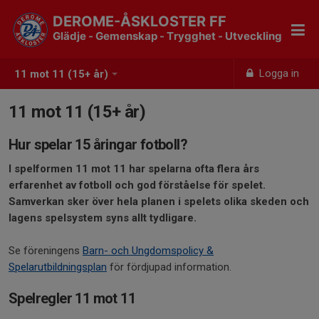
DEROME-ÅSKLOSTER FF
Glädje - Gemenskap - Trygghet - Utveckling
Logga in
11 mot 11 (15+ år)
11 mot 11 (15+ år)
Hur spelar 15 åringar fotboll?
I spelformen 11 mot 11 har spelarna ofta flera års
erfarenhet av fotboll och god förståelse för spelet.
Samverkan sker över hela planen i spelets olika skeden och
lagens spelsystem syns allt tydligare.
Se föreningens
Barn- och Ungdomspolicy &
Spelarutbildningsplan
för fördjupad information.
Spelregler 11 mot 11